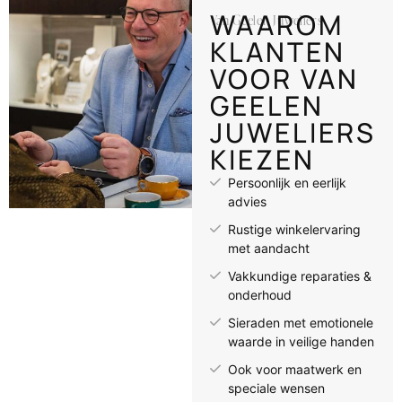
WAAROM
Van Geelen Juweliers
KLANTEN
VOOR VAN
GEELEN
JUWELIERS
KIEZEN
Persoonlijk en eerlijk
advies
Rustige winkelervaring
met aandacht
Vakkundige reparaties &
onderhoud
Sieraden met emotionele
waarde in veilige handen
Ook voor maatwerk en
speciale wensen