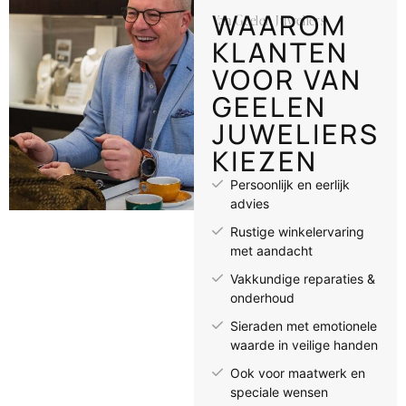
WAAROM
Van Geelen Juweliers
KLANTEN
VOOR VAN
GEELEN
JUWELIERS
KIEZEN
Persoonlijk en eerlijk
advies
Rustige winkelervaring
met aandacht
Vakkundige reparaties &
onderhoud
Sieraden met emotionele
waarde in veilige handen
Ook voor maatwerk en
speciale wensen