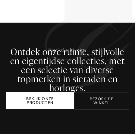
Ontdek onze ruime, stijlvolle
Van Geelen Juweliers
en eigentijdse collecties, met
een selectie van diverse
topmerken in sieraden en
horloges.
BEKIJK ONZE
BEZOEK DE
PRODUCTEN
WINKEL